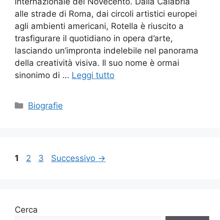
internazionale del Novecento. Dalla Calabria
alle strade di Roma, dai circoli artistici europei
agli ambienti americani, Rotella è riuscito a
trasfigurare il quotidiano in opera d’arte,
lasciando un’impronta indelebile nel panorama
della creatività visiva. Il suo nome è ormai
sinonimo di …
Leggi tutto
Categorie
Biografie
Pagina
Pagina
Pagina
1
2
3
Successivo
→
Cerca