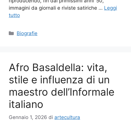
riproducendo, fin dai primissimi anni ‘50,
immagini da giornali e riviste satiriche …
Leggi
tutto
Categorie
Biografie
Afro Basaldella: vita,
stile e influenza di un
maestro dell’Informale
italiano
Gennaio 1, 2026
di
artecultura