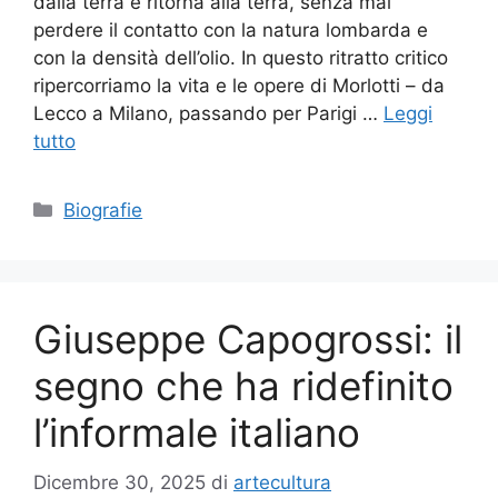
dalla terra e ritorna alla terra, senza mai
perdere il contatto con la natura lombarda e
con la densità dell’olio. In questo ritratto critico
ripercorriamo la vita e le opere di Morlotti – da
Lecco a Milano, passando per Parigi …
Leggi
tutto
Categorie
Biografie
Giuseppe Capogrossi: il
segno che ha ridefinito
l’informale italiano
Dicembre 30, 2025
di
artecultura