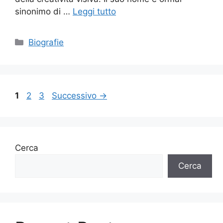
sinonimo di …
Leggi tutto
Categorie
Biografie
Pagina
Pagina
Pagina
1
2
3
Successivo
→
Cerca
Cerca