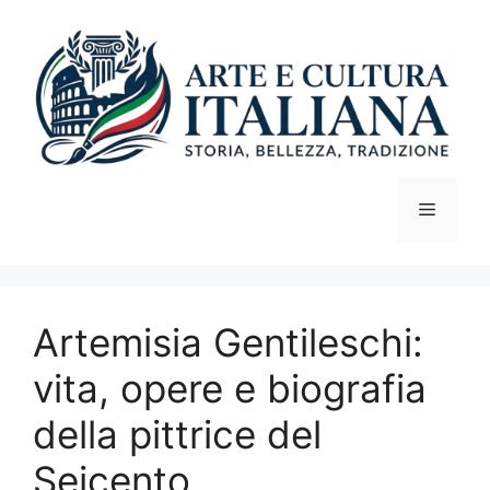
Vai
al
contenuto
Menu
Artemisia Gentileschi:
vita, opere e biografia
della pittrice del
Seicento